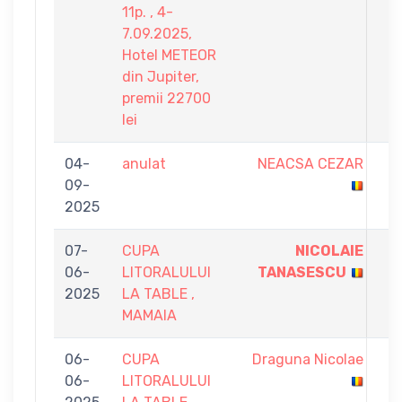
11p. , 4-
7.09.2025,
Hotel METEOR
din Jupiter,
premii 22700
lei
04-
anulat
NEACSA CEZAR
0
09-
-
2025
0
07-
CUPA
NICOLAIE
5
06-
LITORALULUI
TANASESCU
-
2025
LA TABLE ,
2
MAMAIA
06-
CUPA
Draguna Nicolae
4
06-
LITORALULUI
-