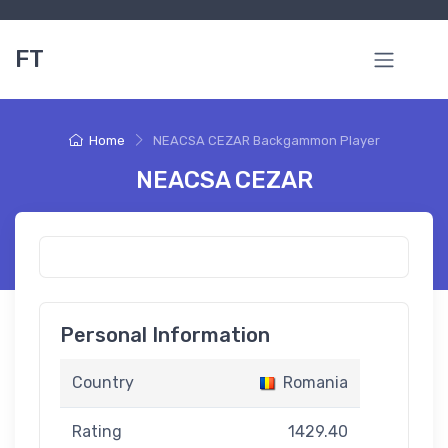
FT
Home
NEACSA CEZAR Backgammon Player
NEACSA CEZAR
Personal Information
Country
Romania
Rating
1429.40