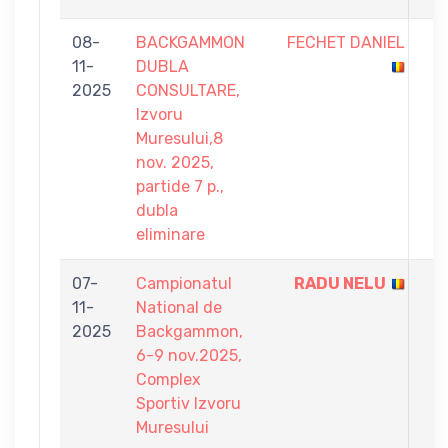
08-
BACKGAMMON
FECHET DANIEL
4
11-
DUBLA
-
2025
CONSULTARE,
7
Izvoru
Muresului,8
nov. 2025,
partide 7 p.,
dubla
eliminare
07-
Campionatul
RADU NELU
9
11-
National de
-
2025
Backgammon,
7
6-9 nov.2025,
Complex
Sportiv Izvoru
Muresului