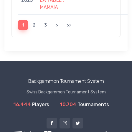
2025
LA TABLE ,
5
MAMAIA
1
2
3
>
>>
Backgammon Tournament System
Swiss Backgammon Tournament System
16.444
Players
10.704
Tournaments