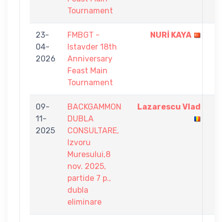
Tournament
23-
FMBGT -
NURİ KAYA
9
04-
Istavder 18th
-
2026
Anniversary
8
Feast Main
Tournament
09-
BACKGAMMON
Lazarescu Vlad
7
11-
DUBLA
-
2025
CONSULTARE,
0
Izvoru
Muresului,8
nov. 2025,
partide 7 p.,
dubla
eliminare