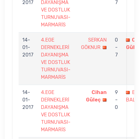
2017
DAYANIŞMA
7
VE DOSTLUK
TURNUVASI-
MARMARİS
14-
4.EGE
SERKAN
0
Ci
01-
DERNEKLERİ
GÖKNUR
-
Güle
2017
DAYANIŞMA
7
VE DOSTLUK
TURNUVASI-
MARMARİS
14-
4.EGE
Cihan
9
EN
01-
DERNEKLERİ
Güleç
-
BALIK
2017
DAYANIŞMA
0
VE DOSTLUK
TURNUVASI-
MARMARİS