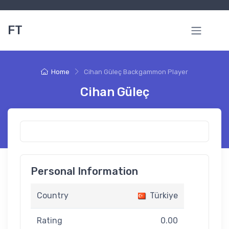
FT
Home
Cihan Güleç Backgammon Player
Cihan Güleç
Personal Information
Country
Türkiye
Rating
0.00