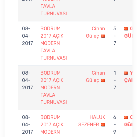
TAVLA
TURNUVASI
08-
BODRUM
Cihan
5
GÖ
04-
2017 AÇIK
Güleç
-
GÜL
2017
MODERN
7
TAVLA
TURNUVASI
08-
BODRUM
Cihan
1
YA
04-
2017 AÇIK
Güleç
-
ÇAK
2017
MODERN
7
TAVLA
TURNUVASI
08-
BODRUM
HALUK
6
Ci
04-
2017 AÇIK
SEZENER
-
Güle
2017
MODERN
9