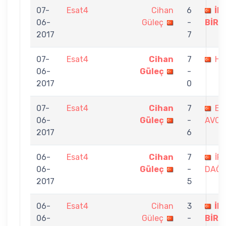
07-
Esat4
Cihan
6
İB
06-
Güleç
-
BİRC
2017
7
07-
Esat4
Cihan
7
Ha
06-
Güleç
-
2017
0
07-
Esat4
Cihan
7
EJ
06-
Güleç
-
AVCI
2017
6
06-
Esat4
Cihan
7
İR
06-
Güleç
-
DAĞD
2017
5
06-
Esat4
Cihan
3
İB
06-
Güleç
-
BİRC