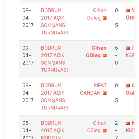
09-
BODRUM
Cihan
0
VE
04-
2017 AÇIK
Güleç
-
ÜRG
2017
SON ŞANS
5
TURNUVASI
09-
BODRUM
Cihan
5
FA
04-
2017 AÇIK
Güleç
-
KARA
2017
SON ŞANS
0
TURNUVASI
09-
BODRUM
RIFAT
0
Ci
04-
2017 AÇIK
CANDAN
-
Güle
2017
SON ŞANS
5
TURNUVASI
08-
BODRUM
Cihan
2
NE
04-
2017 AÇIK
Güleç
-
KUT
2017
MODERN
7