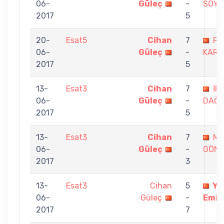
06-
Güleç
-
SOYL
2017
5
20-
Esat5
Cihan
7
FA
06-
Güleç
-
KARA
2017
5
13-
Esat3
Cihan
7
İR
06-
Güleç
-
DAĞD
2017
5
13-
Esat3
Cihan
7
ME
06-
Güleç
-
GÖN
2017
3
13-
Esat3
Cihan
5
Yu
06-
Güleç
-
Emik
2017
7