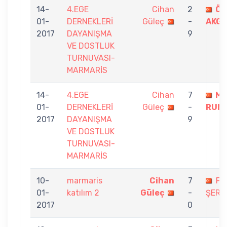
14-
4.EGE
Cihan
2
ÖN
01-
DERNEKLERİ
Güleç
-
AKG
2017
DAYANIŞMA
9
VE DOSTLUK
TURNUVASI-
MARMARİS
14-
4.EGE
Cihan
7
MU
01-
DERNEKLERİ
Güleç
-
RUME
2017
DAYANIŞMA
9
VE DOSTLUK
TURNUVASI-
MARMARİS
10-
marmaris
Cihan
7
FA
01-
katılım 2
Güleç
-
ŞERİF
2017
0