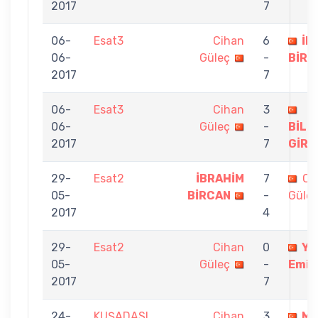
2017
7
06-
Esat3
Cihan
6
İB
06-
Güleç
-
BİRC
2017
7
06-
Esat3
Cihan
3
06-
Güleç
-
BİLG
2017
7
GİRA
29-
Esat2
İBRAHİM
7
Ci
05-
BİRCAN
-
Güle
2017
4
29-
Esat2
Cihan
0
Yu
05-
Güleç
-
Emik
2017
7
24-
KUŞADASI
Cihan
3
MU