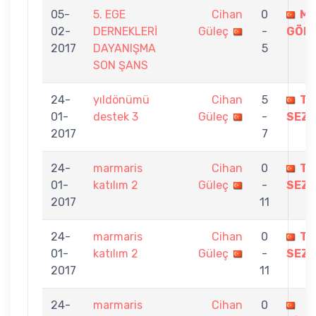
05-
5. EGE
Cihan
0
ME
02-
DERNEKLERİ
Güleç
-
GÖN
2017
DAYANIŞMA
5
SON ŞANS
24-
yıldönümü
Cihan
5
TU
01-
destek 3
Güleç
-
SEZG
2017
7
24-
marmaris
Cihan
0
TU
01-
katılım 2
Güleç
-
SEZG
2017
11
24-
marmaris
Cihan
0
TU
01-
katılım 2
Güleç
-
SEZG
2017
11
24-
marmaris
Cihan
0