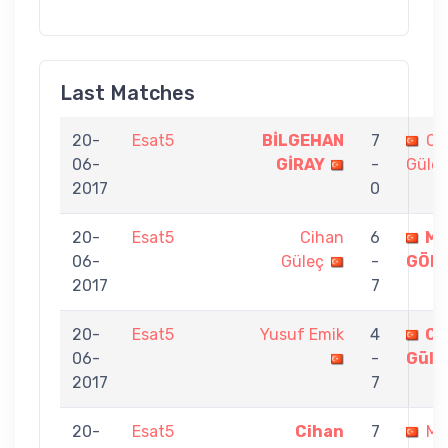
Last Matches
20-
Esat5
BİLGEHAN
7
Ci
06-
GİRAY
-
Güle
2017
0
20-
Esat5
Cihan
6
ME
06-
Güleç
-
GÖN
2017
7
20-
Esat5
Yusuf Emik
4
Ci
06-
-
Güle
2017
7
20-
Esat5
Cihan
7
MU