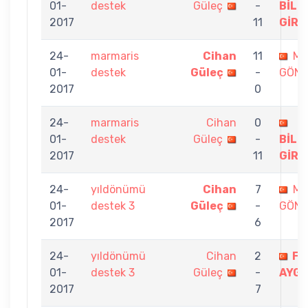
01-
destek
Güleç
-
BİLG
2017
11
GİRA
24-
marmaris
Cihan
11
ME
01-
destek
Güleç
-
GÖN
2017
0
24-
marmaris
Cihan
0
01-
destek
Güleç
-
BİLG
2017
11
GİRA
24-
yıldönümü
Cihan
7
ME
01-
destek 3
Güleç
-
GÖN
2017
6
24-
yıldönümü
Cihan
2
FE
01-
destek 3
Güleç
-
AYG
2017
7