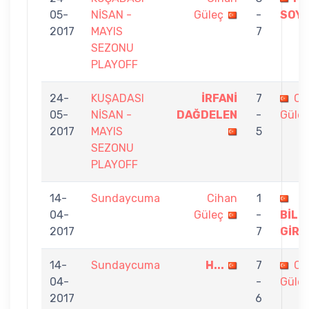
05-
NİSAN -
Güleç
-
SOY
2017
MAYIS
7
SEZONU
PLAYOFF
24-
KUŞADASI
İRFANİ
7
Ci
05-
NİSAN -
DAĞDELEN
-
Güle
2017
MAYIS
5
SEZONU
PLAYOFF
14-
Sundaycuma
Cihan
1
04-
Güleç
-
BİLG
2017
7
GİRA
14-
Sundaycuma
H...
7
Ci
04-
-
Güle
2017
6