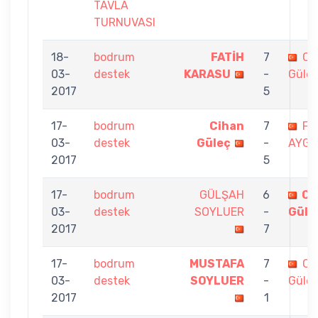
TAVLA
TURNUVASI
18-
bodrum
FATİH
7
Ci
03-
destek
KARASU
-
Güle
2017
5
17-
bodrum
Cihan
7
FE
03-
destek
Güleç
-
AYG
2017
5
17-
bodrum
GÜLŞAH
6
Ci
03-
destek
SOYLUER
-
Güle
2017
7
17-
bodrum
MUSTAFA
7
Ci
03-
destek
SOYLUER
-
Güle
2017
1