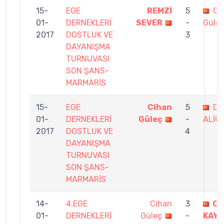
15-
EGE
REMZİ
5
Ci
01-
DERNEKLERİ
SEVER
-
Güle
2017
DOSTLUK VE
3
DAYANIŞMA
TURNUVASI
SON ŞANS-
MARMARİS
15-
EGE
Cihan
5
DE
01-
DERNEKLERİ
Güleç
-
ALİÇ 
2017
DOSTLUK VE
4
DAYANIŞMA
TURNUVASI
SON ŞANS-
MARMARİS
14-
4.EGE
Cihan
3
CE
01-
DERNEKLERİ
Güleç
-
KAYA