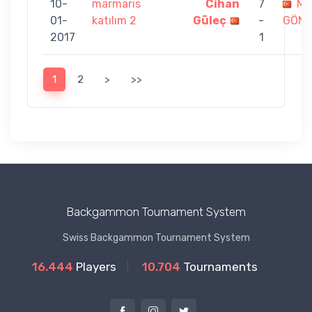
10-
marmaris
Cihan
7
ME
01-
katılım 2
Güleç
-
GÖN
2017
1
1
2
>
>>
Backgammon Tournament System
Swiss Backgammon Tournament System
16.444
Players
10.704
Tournaments