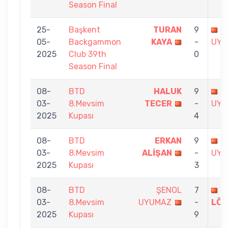
Season Final
25-
Başkent
TURAN
9
Ş
05-
Backgammon
KAYA
-
UYU
2025
Club 39th
0
Season Final
08-
BTD
HALUK
9
Ş
03-
8.Mevsim
TECER
-
UYU
2025
Kupası
4
08-
BTD
ERKAN
9
Ş
03-
8.Mevsim
ALİŞAN
-
UYU
2025
Kupası
3
08-
BTD
ŞENOL
7
O
03-
8.Mevsim
UYUMAZ
-
LÖK
2025
Kupası
9