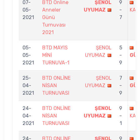
07-
BTD Online
ŞENOL
9
İ
05-
Anneler
UYUMAZ
-
KAR
2021
Günü
7
Turnuvası
2021
05-
BTD MAYIS
ŞENOL
5
P
05-
MİNİ
UYUMAZ
-
GÜN
2021
TURNUVA-1
9
25-
BTD ONLİNE
ŞENOL
7
M
04-
NİSAN
UYUMAZ
-
GÜN
2021
TURNUVASI
9
24-
BTD ONLİNE
ŞENOL
9
M
04-
NİSAN
UYUMAZ
-
KAR
2021
TURNUVASI
1
24-
BTD ONLİNE
ŞENOL
9
C