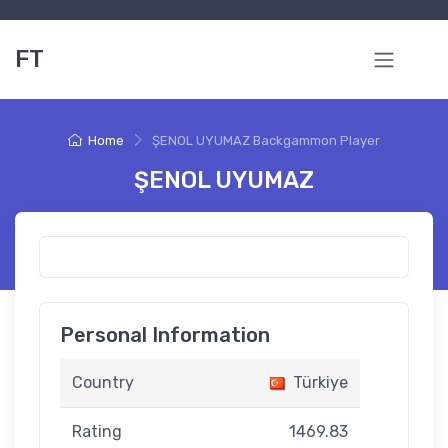
FT
Home
ŞENOL UYUMAZ Backgammon Player
ŞENOL UYUMAZ
Personal Information
Country
Türkiye
Rating
1469.83