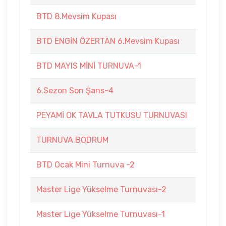
BTD 8.Mevsim Kupası
BTD ENGİN ÖZERTAN 6.Mevsim Kupası
BTD MAYIS MİNİ TURNUVA-1
6.Sezon Son Şans-4
PEYAMİ OK TAVLA TUTKUSU TURNUVASI
TURNUVA BODRUM
BTD Ocak Mini Turnuva -2
Master Lige Yükselme Turnuvası-2
Master Lige Yükselme Turnuvası-1