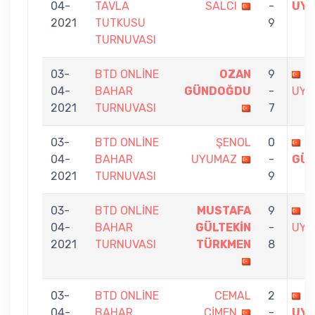
04-
TAVLA
SALCI
-
UY
2021
TUTKUSU
9
TURNUVASI
03-
BTD ONLİNE
OZAN
9
Ş
04-
BAHAR
GÜNDOĞDU
-
UYU
2021
TURNUVASI
7
03-
BTD ONLİNE
ŞENOL
0
S
04-
BAHAR
UYUMAZ
-
GÜ
2021
TURNUVASI
9
03-
BTD ONLİNE
MUSTAFA
9
Ş
04-
BAHAR
GÜLTEKİN
-
UYU
2021
TURNUVASI
TÜRKMEN
8
03-
BTD ONLİNE
CEMAL
2
Ş
04-
BAHAR
ÇİMEN
-
UY