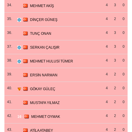
34.
4
3
0
MEHMET AKİŞ
35.
4
2
0
DİNÇER GÜNEŞ
36.
4
3
0
TUNÇ ONAN
37.
4
3
0
SERKAN ÇALIŞIR
38.
4
3
0
MEHMET HULUSİ TÜMER
39.
4
2
0
ERSİN NARMAN
40.
4
2
0
GÖKAY GÜLEÇ
41.
4
2
0
MUSTAFA YILMAZ
42.
4
2
0
16
-
MEHMET OYMAK
43.
4
2
0
ATİLA ATABEY