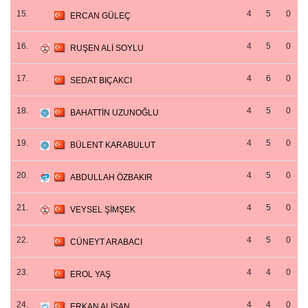
15.
4
5
0
ERCAN GÜLEÇ
16.
4
5
0
RUŞEN ALİ SOYLU
17.
4
6
0
SEDAT BIÇAKCI
18.
4
5
0
BAHATTİN UZUNOĞLU
19.
4
5
0
BÜLENT KARABULUT
20.
4
5
0
ABDULLAH ÖZBAKIR
21.
4
5
0
VEYSEL ŞİMŞEK
22.
4
5
0
CÜNEYT ARABACI
23.
4
4
0
EROL YAŞ
24.
4
4
0
ERKAN ALİŞAN