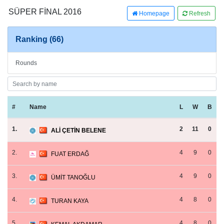
SÜPER FİNAL 2016
Homepage
Refresh
Ranking (66)
Rounds
#
Name
L
W
B
1.
2
11
0
ALİ ÇETİN BELENE
2.
4
9
0
FUAT ERDAĞ
3.
4
9
0
ÜMİT TANOĞLU
4.
4
8
0
TURAN KAYA
5.
4
8
0