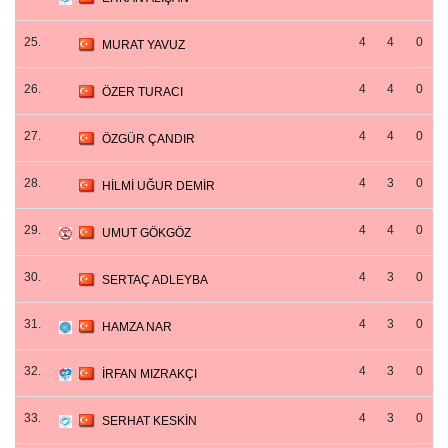
25.
4
4
0
MURAT YAVUZ
26.
4
4
0
ÖZER TURACI
27.
4
4
0
ÖZGÜR ÇANDIR
28.
4
3
0
HİLMİ UĞUR DEMİR
29.
4
4
0
UMUT GÖKGÖZ
30.
4
3
0
SERTAÇ ADLEYBA
31.
4
3
0
HAMZA NAR
32.
4
3
0
İRFAN MIZRAKÇI
33.
4
3
0
SERHAT KESKİN