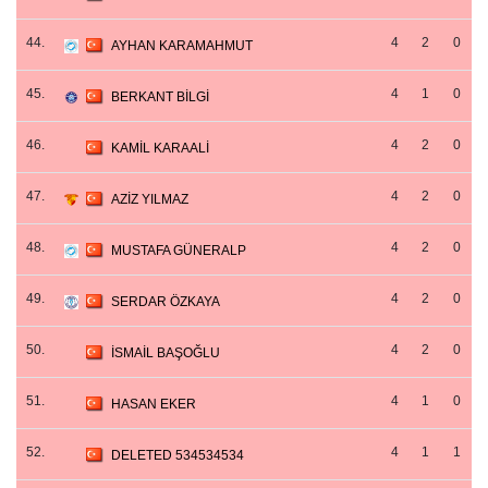
44.
4
2
0
AYHAN KARAMAHMUT
45.
4
1
0
BERKANT BİLGİ
46.
4
2
0
KAMİL KARAALİ
47.
4
2
0
AZİZ YILMAZ
48.
4
2
0
MUSTAFA GÜNERALP
49.
4
2
0
SERDAR ÖZKAYA
50.
4
2
0
İSMAİL BAŞOĞLU
51.
4
1
0
HASAN EKER
52.
4
1
1
DELETED 534534534