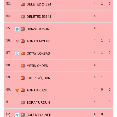
53.
4
1
0
DELETED 24324
54.
4
1
0
DELETED 53344
55.
4
1
0
HAKAN TOSUN
56.
4
1
0
ADNAN TAYFUR
57.
4
1
0
OKTAY LÖKBAŞ
58.
4
1
0
METİN ÖKDEN
59.
4
1
0
İLKER GÖÇHAN
60.
4
0
0
ADNAN KUZU
61.
4
1
0
BORA YURDUN
62.
4
0
0
BÜLENT GÜNER