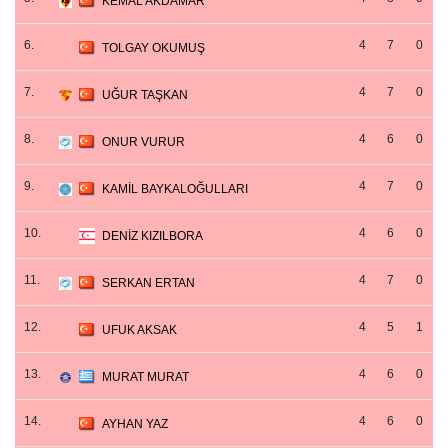
KEMAL AKDAMAR
6.
4
7
0
TOLGAY OKUMUŞ
7.
4
7
0
UĞUR TAŞKAN
8.
4
6
0
ONUR VURUR
9.
4
7
0
KAMİL BAYKALOĞULLARI
10.
4
6
0
DENİZ KIZILBORA
11.
4
7
0
SERKAN ERTAN
12.
4
5
1
UFUK AKSAK
13.
4
6
0
MURAT MURAT
14.
4
6
0
AYHAN YAZ