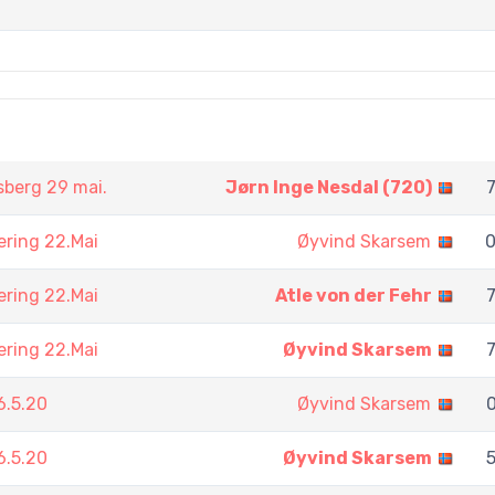
sberg 29 mai.
Jørn Inge Nesdal (720)
7
ering 22.Mai
Øyvind Skarsem
0
ering 22.Mai
Atle von der Fehr
7
ering 22.Mai
Øyvind Skarsem
7
6.5.20
Øyvind Skarsem
0
6.5.20
Øyvind Skarsem
5