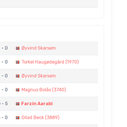
 - 0
Øyvind Skarsem
 - 0
Torkel Haugødegård (1970)
 - 0
Øyvind Skarsem
 - 0
Magnus Bolås (3740)
 - 5
Farzin Aarabi
 - 0
Gilad Beck (3889)