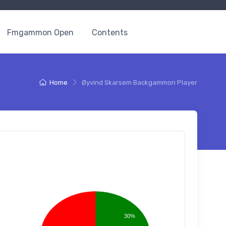
Fmgammon Open
Contents
Home
Øyvind Skarsem Backgammon Player
30%