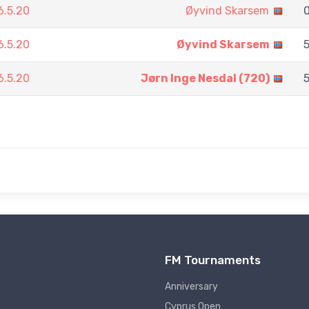
6.5.20
Øyvind Skarsem
0
6.5.20
Øyvind Skarsem
5
6.5.20
Jørn Inge Nesdal (720)
5
FM Tournaments
Anniversary
Cyprus Open