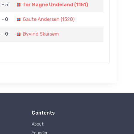
 - 5
Tor Magne Undeland (1151)
 - 0
Gaute Andersen (1520)
 - 0
Øyvind Skarsem
Contents
About
Founders