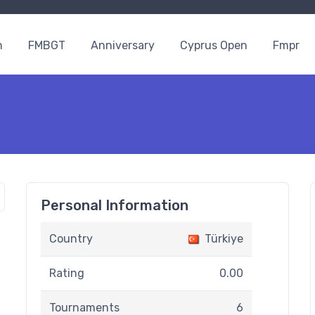
n
FMBGT
Anniversary
Cyprus Open
Fmpr
Personal Information
Country
Türkiye
Rating
0.00
Tournaments
6