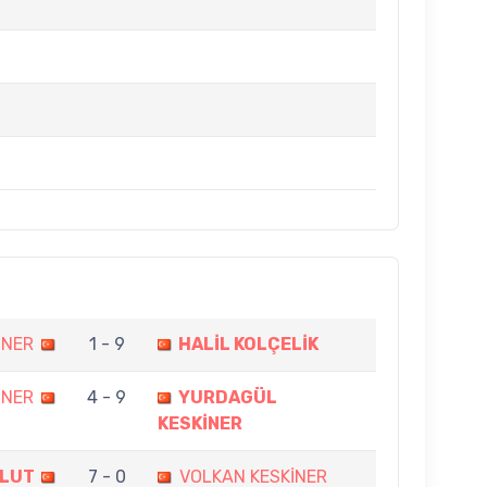
İNER
1 - 9
HALİL KOLÇELİK
İNER
4 - 9
YURDAGÜL
KESKİNER
ULUT
7 - 0
VOLKAN KESKİNER