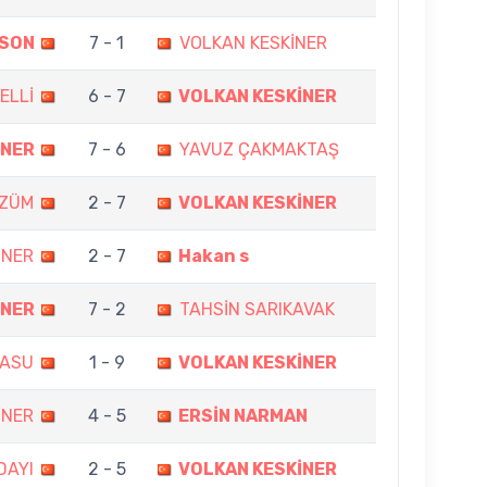
PSON
7 - 1
VOLKAN KESKİNER
ELLİ
6 - 7
VOLKAN KESKİNER
İNER
7 - 6
YAVUZ ÇAKMAKTAŞ
ÖZÜM
2 - 7
VOLKAN KESKİNER
İNER
2 - 7
Hakan s
İNER
7 - 2
TAHSİN SARIKAVAK
RASU
1 - 9
VOLKAN KESKİNER
İNER
4 - 5
ERSİN NARMAN
DAYI
2 - 5
VOLKAN KESKİNER