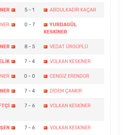
İNER
5 - 1
ABDULKADİR KAÇAR
İNER
0 - 7
YURDAGÜL
KESKİNER
İNER
8 - 5
VEDAT ÜRGÜPLÜ
ELİK
7 - 4
VOLKAN KESKİNER
İNER
0 - 0
CENGİZ ERENDOR
İNER
7 - 4
DİDEM ÇANKIR
FTÇİ
7 - 6
VOLKAN KESKİNER
 ŞEN
7 - 6
VOLKAN KESKİNER