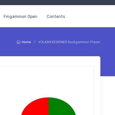
Fmgammon Open
Contents
Home
VOLKAN KESKİNER Backgammon Player