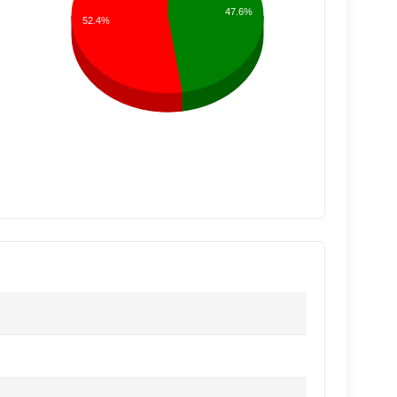
47.6%
52.4%