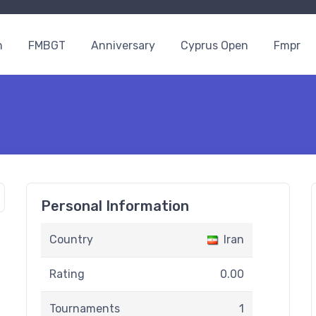
n
FMBGT
Anniversary
Cyprus Open
Fmpr
Personal Information
Country
Iran
Rating
0.00
Tournaments
1