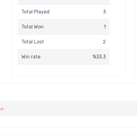
Total Played
3
Total Won
1
Total Lost
2
Win rate
%33.3
بی