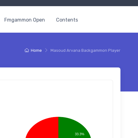
Fmgammon Open
Contents
Home
Masoud Arvana Backgammon Player
33.3%