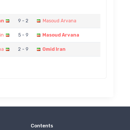
an
9 - 2
Masoud Arvana
in
5 - 9
Masoud Arvana
na
2 - 9
Omid Iran
Contents