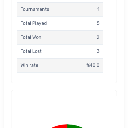
Tournaments
1
Total Played
5
Total Won
2
Total Lost
3
Win rate
%40.0