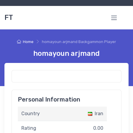
FT
Home
homayoun arjmand Backgammon Player
homayoun arjmand
Personal Information
Country
Iran
Rating
0.00