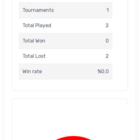
Tournaments
1
Total Played
2
Total Won
0
Total Lost
2
Win rate
%0.0