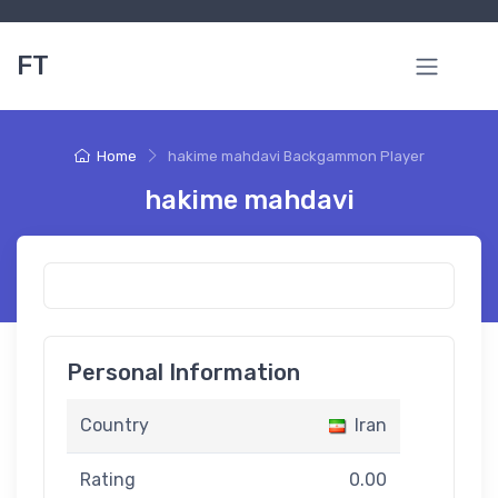
FT
Home
hakime mahdavi Backgammon Player
hakime mahdavi
Personal Information
Country
Iran
Rating
0.00