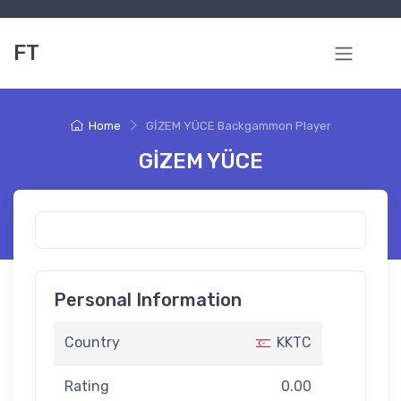
FT
Home
GİZEM YÜCE Backgammon Player
GİZEM YÜCE
Personal Information
Country
KKTC
Rating
0.00