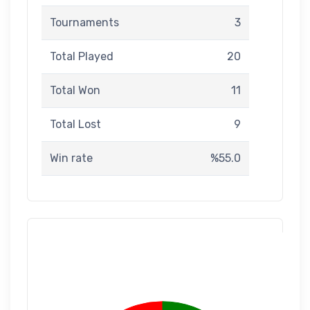
Tournaments
3
Total Played
20
Total Won
11
Total Lost
9
Win rate
%55.0