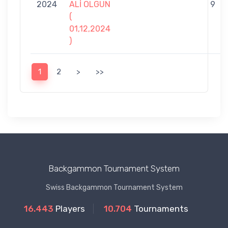
2024
ALİ OLGUN
9
(
01,12,2024
)
1
2
>
>>
Backgammon Tournament System
Swiss Backgammon Tournament System
16.443
Players
10.704
Tournaments