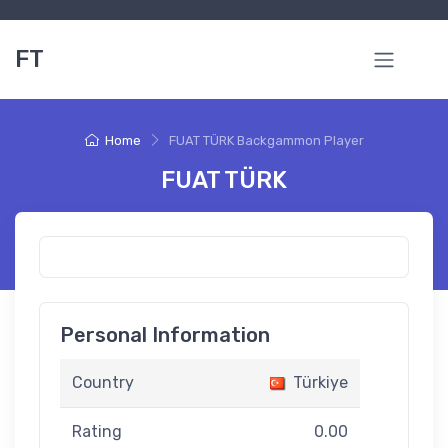
FT
Home
FUAT TÜRK Backgammon Player
FUAT TÜRK
Personal Information
Country
Türkiye
Rating
0.00