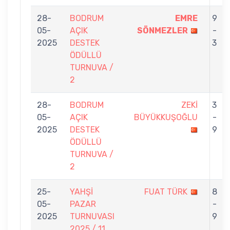
28-
BODRUM
EMRE
9
05-
AÇIK
SÖNMEZLER
-
2025
DESTEK
3
ÖDÜLLÜ
TURNUVA /
2
28-
BODRUM
ZEKİ
3
05-
AÇIK
BÜYÜKKUŞOĞLU
-
2025
DESTEK
9
ÖDÜLLÜ
TURNUVA /
2
25-
YAHŞİ
FUAT TÜRK
8
05-
PAZAR
-
2025
TURNUVASI
9
2025 / 11