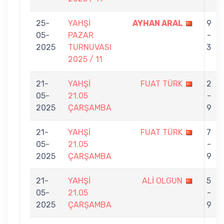
25-
YAHŞİ
AYHAN ARAL
9
05-
PAZAR
-
2025
TURNUVASI
3
2025 / 11
21-
YAHŞİ
FUAT TÜRK
2
05-
21.05
-
2025
ÇARŞAMBA
9
21-
YAHŞİ
FUAT TÜRK
7
05-
21.05
-
2025
ÇARŞAMBA
9
21-
YAHŞİ
ALİ OLGUN
5
05-
21.05
-
2025
ÇARŞAMBA
9