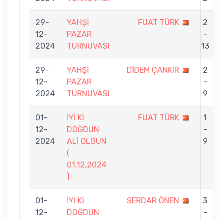
29-
YAHŞİ
FUAT TÜRK
2
12-
PAZAR
-
2024
TURNUVASI
13
29-
YAHŞİ
DİDEM ÇANKIR
2
12-
PAZAR
-
2024
TURNUVASI
9
01-
İYİ Kİ
FUAT TÜRK
1
12-
DOĞDUN
-
2024
ALİ OLGUN
9
(
01,12,2024
)
01-
İYİ Kİ
SERDAR ÖNEN
3
12-
DOĞDUN
-