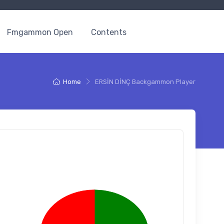
Fmgammon Open
Contents
Home
ERSİN DİNÇ Backgammon Player