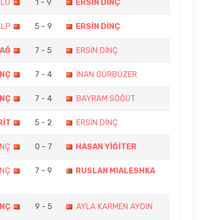
ĞLU
1 - 9
ERSİN DİNÇ
ALP
5 - 9
ERSİN DİNÇ
DAĞ
7 - 5
ERSİN DİNÇ
İNÇ
7 - 4
İNAN GÜRBÜZER
İNÇ
7 - 4
BAYRAM SÖĞÜT
RİT
5 - 2
ERSİN DİNÇ
İNÇ
0 - 7
HASAN YİĞİTER
İNÇ
7 - 9
RUSLAN MIALESHKA
İNÇ
9 - 5
AYLA KARMEN AYDIN