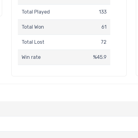
Total Played
133
Total Won
61
Total Lost
72
Win rate
%45.9