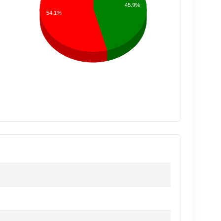
45.9%
54.1%