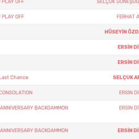
 PLAY OFF
SELÇUK GÜNEŞO
 PLAY OFF
FERHAT 
HÜSEYİN ÖZ
ERSİN D
ERSİN D
 Last Chance
SELÇUK A
y CONSOLATION
ERSİN D
th ANNIVERSARY BACKGAMMON
ERSİN D
th ANNIVERSARY BACKGAMMON
ERSİN D