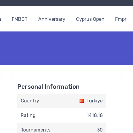
n
FMBGT
Anniversary
Cyprus Open
Fmpr
Personal Information
Country
Türkiye
Rating
1418.18
Tournaments
30