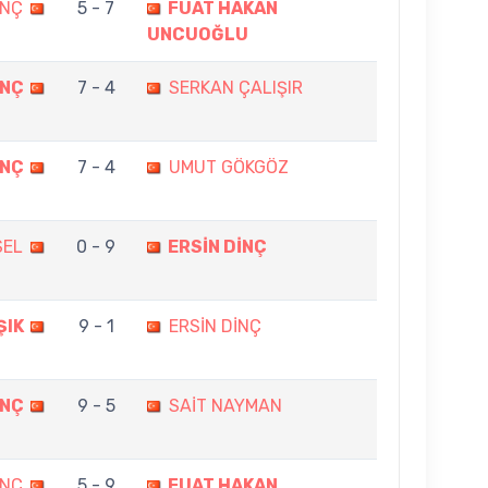
İNÇ
5 - 7
FUAT HAKAN
UNCUOĞLU
İNÇ
7 - 4
SERKAN ÇALIŞIR
İNÇ
7 - 4
UMUT GÖKGÖZ
SEL
0 - 9
ERSİN DİNÇ
ŞIK
9 - 1
ERSİN DİNÇ
İNÇ
9 - 5
SAİT NAYMAN
İNÇ
5 - 9
FUAT HAKAN