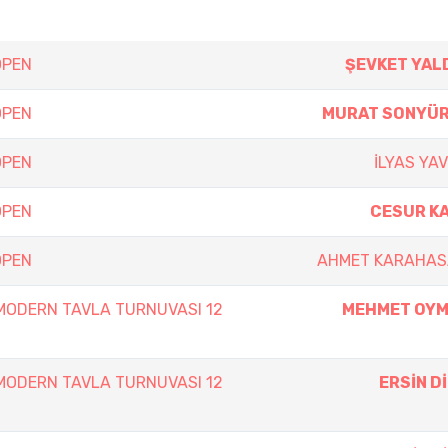
OPEN
ŞEVKET YAL
OPEN
MURAT SONYÜ
OPEN
İLYAS YA
OPEN
CESUR K
OPEN
AHMET KARAHA
 MODERN TAVLA TURNUVASI 12
MEHMET OY
 MODERN TAVLA TURNUVASI 12
ERSİN D