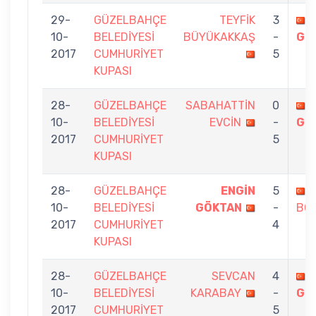
29-
GÜZELBAHÇE
TEYFİK
3
10-
BELEDİYESİ
BÜYÜKAKKAŞ
-
GÖ
2017
CUMHURİYET
5
KUPASI
28-
GÜZELBAHÇE
SABAHATTİN
0
10-
BELEDİYESİ
EVCİN
-
GÖ
2017
CUMHURİYET
5
KUPASI
28-
GÜZELBAHÇE
ENGİN
5
10-
BELEDİYESİ
GÖKTAN
-
BO
2017
CUMHURİYET
4
KUPASI
28-
GÜZELBAHÇE
SEVCAN
4
10-
BELEDİYESİ
KARABAY
-
GÖ
2017
CUMHURİYET
5