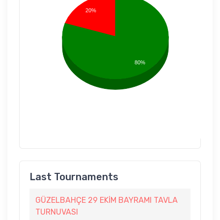
20%
80%
Last Tournaments
GÜZELBAHÇE 29 EKİM BAYRAMI TAVLA
TURNUVASI