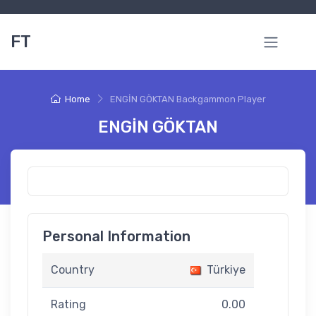
FT
Home
ENGİN GÖKTAN Backgammon Player
ENGİN GÖKTAN
Personal Information
Country
Türkiye
Rating
0.00