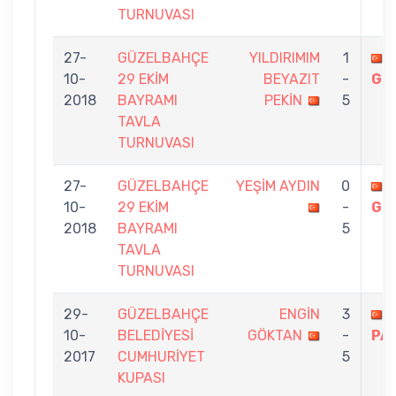
TURNUVASI
27-
GÜZELBAHÇE
YILDIRIMIM
1
10-
29 EKİM
BEYAZIT
-
GÖ
2018
BAYRAMI
PEKİN
5
TAVLA
TURNUVASI
27-
GÜZELBAHÇE
YEŞİM AYDIN
0
10-
29 EKİM
-
GÖ
2018
BAYRAMI
5
TAVLA
TURNUVASI
29-
GÜZELBAHÇE
ENGİN
3
10-
BELEDİYESİ
GÖKTAN
-
PA
2017
CUMHURİYET
5
KUPASI