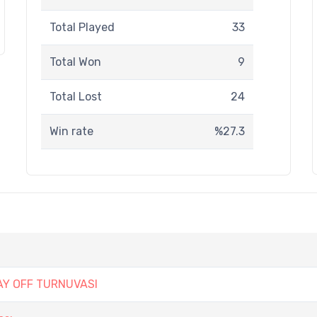
Total Played
33
Total Won
9
Total Lost
24
Win rate
%27.3
AY OFF TURNUVASI