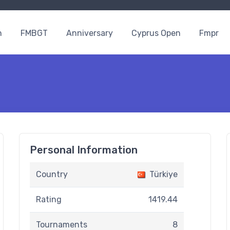
n
FMBGT
Anniversary
Cyprus Open
Fmpr
Personal Information
Country
Türkiye
Rating
1419.44
Tournaments
8