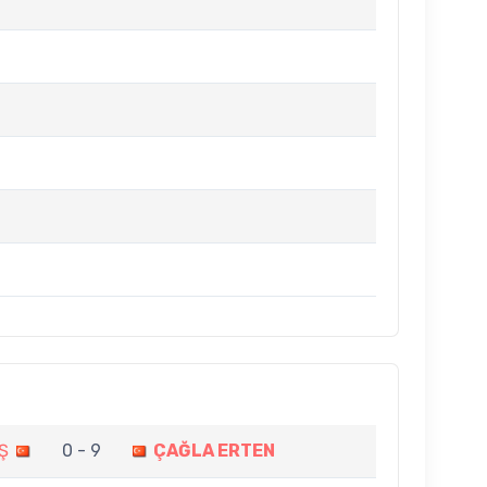
Ş
0 - 9
ÇAĞLA ERTEN