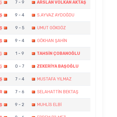
Ş
7 - 9
ARSLAN VOLKAN AKTAŞ
Ş
9 - 4
S.AYVAZ AYDOĞDU
Ş
9 - 5
UMUT GÖKGÖZ
Ş
9 - 4
GÖKHAN ŞAHİN
Ş
1 - 9
TAHSİN ÇOBANOĞLU
Ş
0 - 7
ZEKERİYA BAŞOĞLU
Ş
7 - 4
MUSTAFA YILMAZ
R
7 - 6
SELAHATTİN BEKTAŞ
Ş
9 - 2
MUHLİS ELBİ