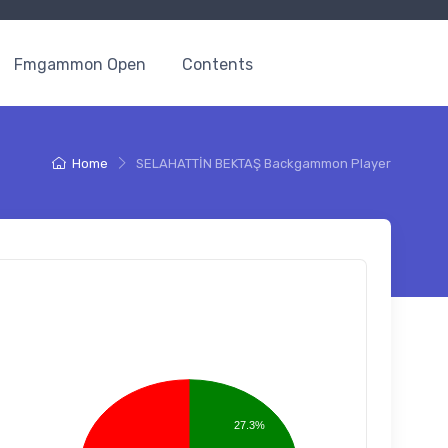
Fmgammon Open
Contents
Home
SELAHATTİN BEKTAŞ Backgammon Player
27.3%