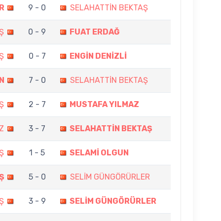
R
9 - 0
SELAHATTİN BEKTAŞ
Ş
0 - 9
FUAT ERDAĞ
Ş
0 - 7
ENGİN DENİZLİ
N
7 - 0
SELAHATTİN BEKTAŞ
Ş
2 - 7
MUSTAFA YILMAZ
Z
3 - 7
SELAHATTİN BEKTAŞ
Ş
1 - 5
SELAMİ OLGUN
Ş
5 - 0
SELİM GÜNGÖRÜRLER
Ş
3 - 9
SELİM GÜNGÖRÜRLER