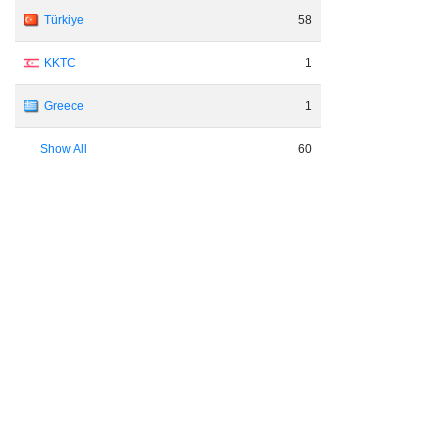
Türkiye
58
KKTC
1
Greece
1
Show All
60