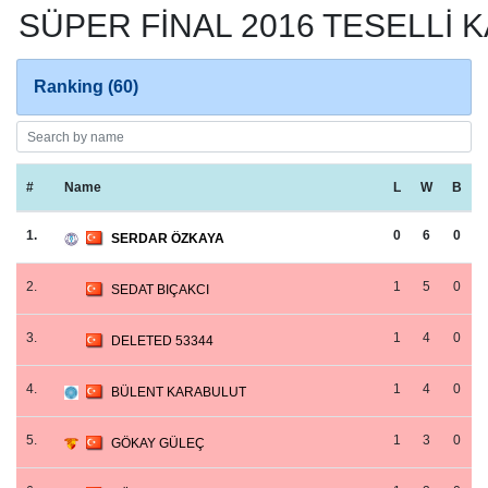
SÜPER FİNAL 2016 TESELLİ 
Ranking (60)
#
Name
L
W
B
1.
0
6
0
SERDAR ÖZKAYA
2.
1
5
0
SEDAT BIÇAKCI
3.
1
4
0
DELETED 53344
4.
1
4
0
BÜLENT KARABULUT
5.
1
3
0
GÖKAY GÜLEÇ