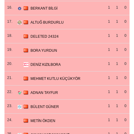
16.
1
1
0
BERKANT BİLGİ
17.
1
1
0
ALTUĞ BURDURLU
18.
1
1
0
DELETED 24324
19.
1
1
0
BORA YURDUN
20.
1
1
0
DENİZ KIZILBORA
21.
1
1
0
MEHMET KUTLU KÜÇÜKYÖR
22.
1
1
0
ADNAN TAYFUR
23.
1
1
0
BÜLENT GÜNER
24.
1
1
0
METİN ÖKDEN