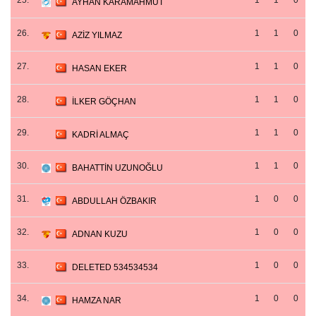
25.
1
1
0
AYHAN KARAMAHMUT
26.
1
1
0
AZİZ YILMAZ
27.
1
1
0
HASAN EKER
28.
1
1
0
İLKER GÖÇHAN
29.
1
1
0
KADRİ ALMAÇ
30.
1
1
0
BAHATTİN UZUNOĞLU
31.
1
0
0
ABDULLAH ÖZBAKIR
32.
1
0
0
ADNAN KUZU
33.
1
0
0
DELETED 534534534
34.
1
0
0
HAMZA NAR