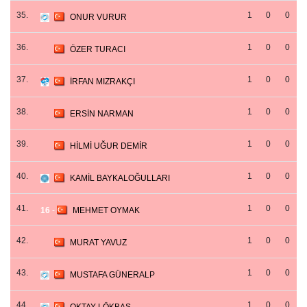
35.
1
0
0
ONUR VURUR
36.
1
0
0
ÖZER TURACI
37.
1
0
0
İRFAN MIZRAKÇI
38.
1
0
0
ERSİN NARMAN
39.
1
0
0
HİLMİ UĞUR DEMİR
40.
1
0
0
KAMİL BAYKALOĞULLARI
41.
1
0
0
16
-
MEHMET OYMAK
42.
1
0
0
MURAT YAVUZ
43.
1
0
0
MUSTAFA GÜNERALP
44.
1
0
0