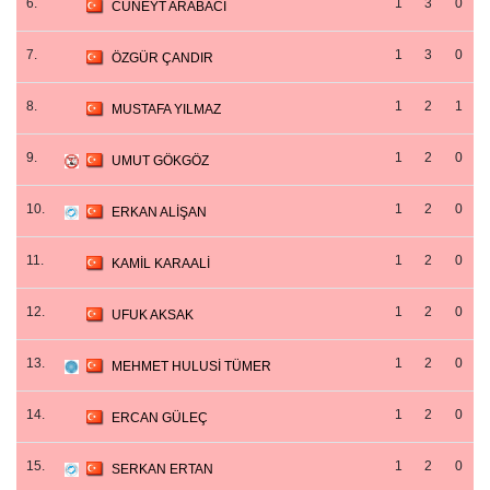
6.
1
3
0
CÜNEYT ARABACI
7.
1
3
0
ÖZGÜR ÇANDIR
8.
1
2
1
MUSTAFA YILMAZ
9.
1
2
0
UMUT GÖKGÖZ
10.
1
2
0
ERKAN ALİŞAN
11.
1
2
0
KAMİL KARAALİ
12.
1
2
0
UFUK AKSAK
13.
1
2
0
MEHMET HULUSİ TÜMER
14.
1
2
0
ERCAN GÜLEÇ
15.
1
2
0
SERKAN ERTAN