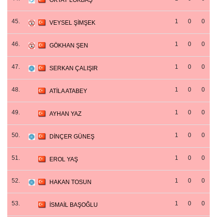
OKTAY LÖKBAŞ
45.
1
0
0
VEYSEL ŞİMŞEK
46.
1
0
0
GÖKHAN ŞEN
47.
1
0
0
SERKAN ÇALIŞIR
48.
1
0
0
ATİLA ATABEY
49.
1
0
0
AYHAN YAZ
50.
1
0
0
DİNÇER GÜNEŞ
51.
1
0
0
EROL YAŞ
52.
1
0
0
HAKAN TOSUN
53.
1
0
0
İSMAİL BAŞOĞLU