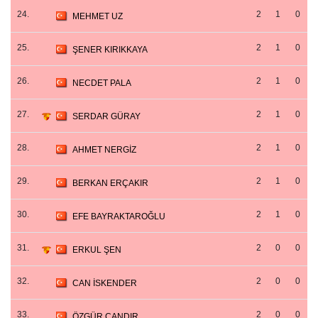
24.
2
1
0
MEHMET UZ
25.
2
1
0
ŞENER KIRIKKAYA
26.
2
1
0
NECDET PALA
27.
2
1
0
SERDAR GÜRAY
28.
2
1
0
AHMET NERGİZ
29.
2
1
0
BERKAN ERÇAKIR
30.
2
1
0
EFE BAYRAKTAROĞLU
31.
2
0
0
ERKUL ŞEN
32.
2
0
0
CAN İSKENDER
33.
2
0
0
ÖZGÜR ÇANDIR