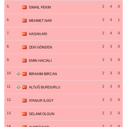
5.
2
4
0
İSMAİL PEKİN
6.
2
4
1
MEHMET NAR
7.
2
4
0
HASAN ARI
8.
2
3
0
ZEKİ GÖNDEN
9.
2
3
0
EMİN HACIALİ
10.
2
3
0
İBRAHİM BİRCAN
11.
2
3
0
ALTUĞ BURDURLU
12.
2
2
0
ATANUR İLGÜY
13.
2
2
0
SELAMİ OLGUN
14.
2
2
0