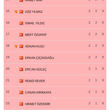
AHMET NAR
15.
2
2
0
AZİZ YILMAZ
16.
2
2
0
İSMAİL YILDIZ
17.
2
2
0
MERT ÖZVATAF
18.
2
2
0
ADNAN KUZU
19.
2
2
0
ERKAN ÇİÇEKDAĞLI
20.
2
1
0
ERCAN GÜLEÇ
21.
2
1
0
REMZİ SEVER
22.
2
1
0
CANAN KIRIKKAYA
23.
2
1
0
HİKMET ÖZDEMİR