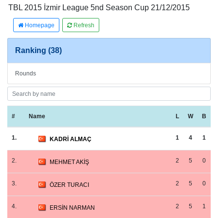
TBL 2015 İzmir League 5nd Season Cup 21/12/2015
Homepage
Refresh
Ranking (38)
Rounds
#
Name
L
W
B
1.
1
4
1
KADRİ ALMAÇ
2.
2
5
0
MEHMET AKİŞ
3.
2
5
0
ÖZER TURACI
4.
2
5
1
ERSİN NARMAN