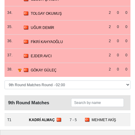
34.
2
0
0
TOLGAY OKUMUŞ
35.
2
0
0
UĞUR DEMİR
36.
2
0
0
FİKRİ KAHYAOĞLU
37.
2
0
0
EJDER AVCI
38.
2
0
0
GÖKAY GÜLEÇ
9th Round Matches
T1
KADRİ ALMAÇ
7 - 5
MEHMET AKİŞ