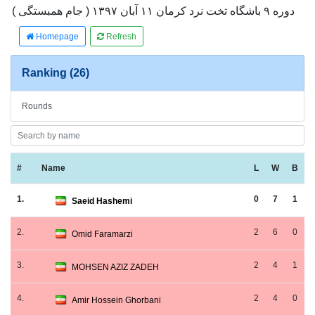
دوره ۹ باشگاه تخت نرد کرمان ۱۱ آبان ۱۳۹۷ ( جام همبستگی )
Homepage
Refresh
Ranking (26)
Rounds
#
Name
L
W
B
1.
0
7
1
Saeid Hashemi
2.
2
6
0
Omid Faramarzi
3.
2
4
1
MOHSEN AZIZ ZADEH
4.
2
4
0
Amir Hossein Ghorbani