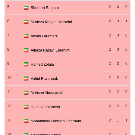
5.
2
4
0
Shohreh Ranjbar
6.
2
3
1
Morteza Khajeh Hosseini
7.
2
3
0
Afshin Faramarzi
8.
2
3
0
Alireza Razavi Ebrahimi
9.
2
3
0
Hamed Zolala
10.
2
2
0
Vahid Ravanpak
11.
2
2
0
Mohsen Abousaeidi
12.
2
2
0
Hami Iranmanesh
13.
2
1
1
Mohammad Hossein Ghorbani
14.
2
1
0