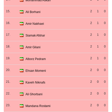
Mohammad Askari
15.
2
1
0
Ali Borhani
16.
2
1
0
Amir Nakhaei
17.
2
1
0
Siamak Afshar
18.
2
1
0
Amir Gilani
19.
2
1
0
Alborz Pedram
20.
2
0
0
Ehsan Momeni
21.
2
0
0
Kaveh Niknafs
22.
2
0
0
Ali Ghorbani
23.
2
0
0
Mandana Rostami