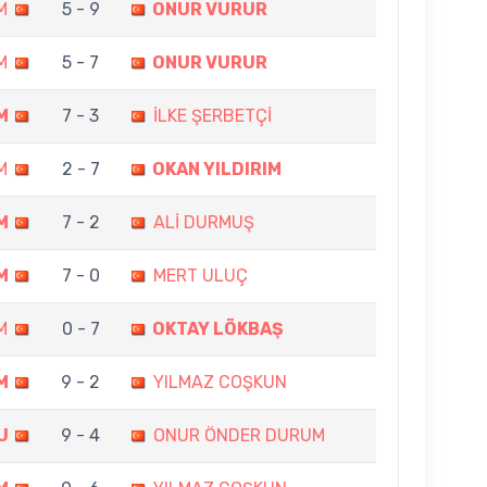
M
5 - 9
ONUR VURUR
M
5 - 7
ONUR VURUR
M
7 - 3
İLKE ŞERBETÇİ
M
2 - 7
OKAN YILDIRIM
M
7 - 2
ALİ DURMUŞ
M
7 - 0
MERT ULUÇ
M
0 - 7
OKTAY LÖKBAŞ
M
9 - 2
YILMAZ COŞKUN
U
9 - 4
ONUR ÖNDER DURUM