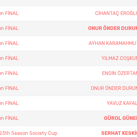
on FİNAL
CİHANTAÇ EROĞL
on FİNAL
ONUR ÖNDER DURU
on FİNAL
AYHAN KARAMAHMU
on FİNAL
YILMAZ COŞKU
on FİNAL
ENGİN ÖZERTA
on FİNAL
ONUR ÖNDER DURU
on FİNAL
YAVUZ KAFAL
on FİNAL
GÜROL GÜNE
3th Season Society Cup
SERHAT KESKİ