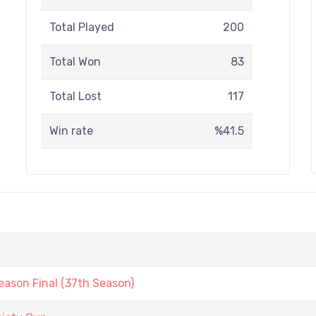
Total Played
200
Total Won
83
Total Lost
117
Win rate
%41.5
ason Final (37th Season)