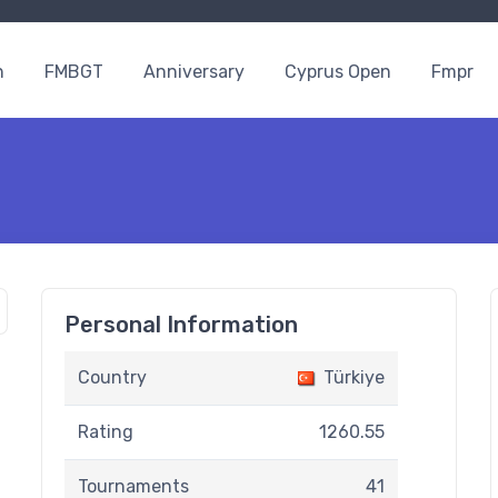
n
FMBGT
Anniversary
Cyprus Open
Fmpr
Personal Information
Country
Türkiye
Rating
1260.55
Tournaments
41