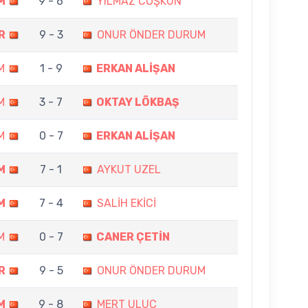
M
9 - 6
YILMAZ COŞKUN
R
9 - 3
ONUR ÖNDER DURUM
M
1 - 9
ERKAN ALİŞAN
M
3 - 7
OKTAY LÖKBAŞ
M
0 - 7
ERKAN ALİŞAN
M
7 - 1
AYKUT UZEL
M
7 - 4
SALİH EKİCİ
M
0 - 7
CANER ÇETİN
R
9 - 5
ONUR ÖNDER DURUM
M
9 - 8
MERT ULUÇ