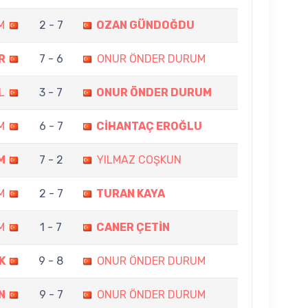
M
2 - 7
OZAN GÜNDOĞDU
R
7 - 6
ONUR ÖNDER DURUM
L
3 - 7
ONUR ÖNDER DURUM
M
6 - 7
CİHANTAÇ EROĞLU
M
7 - 2
YILMAZ COŞKUN
M
2 - 7
TURAN KAYA
M
1 - 7
CANER ÇETİN
K
9 - 8
ONUR ÖNDER DURUM
N
9 - 7
ONUR ÖNDER DURUM