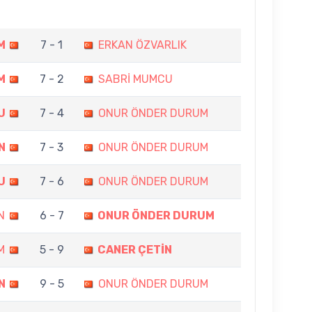
M
7 - 1
ERKAN ÖZVARLIK
M
7 - 2
SABRİ MUMCU
U
7 - 4
ONUR ÖNDER DURUM
N
7 - 3
ONUR ÖNDER DURUM
U
7 - 6
ONUR ÖNDER DURUM
N
6 - 7
ONUR ÖNDER DURUM
M
5 - 9
CANER ÇETİN
N
9 - 5
ONUR ÖNDER DURUM