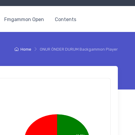
Fmgammon Open
Contents
Home
ONUR ÖNDER DURUM Backgammon Player