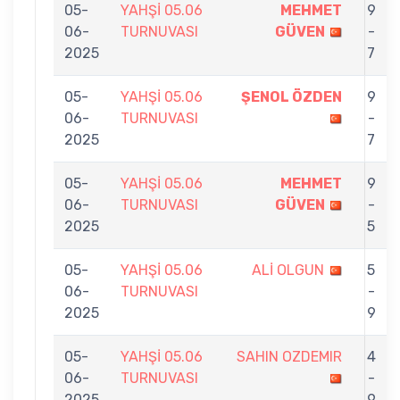
05-
YAHŞİ 05.06
MEHMET
9
06-
TURNUVASI
GÜVEN
-
2025
7
05-
YAHŞİ 05.06
ŞENOL ÖZDEN
9
06-
TURNUVASI
-
2025
7
05-
YAHŞİ 05.06
MEHMET
9
06-
TURNUVASI
GÜVEN
-
2025
5
05-
YAHŞİ 05.06
ALİ OLGUN
5
06-
TURNUVASI
-
2025
9
05-
YAHŞİ 05.06
SAHIN OZDEMIR
4
06-
TURNUVASI
-
2025
9