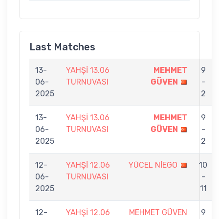
Last Matches
13-
YAHŞİ 13.06
MEHMET
9
06-
TURNUVASI
GÜVEN
-
2025
2
13-
YAHŞİ 13.06
MEHMET
9
06-
TURNUVASI
GÜVEN
-
2025
2
12-
YAHŞİ 12.06
YÜCEL NİEGO
10
06-
TURNUVASI
-
2025
11
12-
YAHŞİ 12.06
MEHMET GÜVEN
9