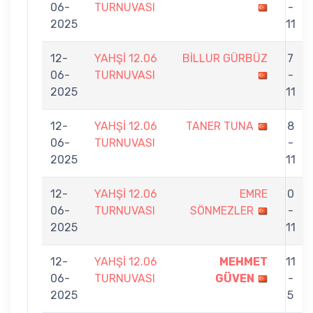
06-
TURNUVASI
-
2025
11
12-
YAHŞİ 12.06
BİLLUR GÜRBÜZ
7
06-
TURNUVASI
-
2025
11
12-
YAHŞİ 12.06
TANER TUNA
8
06-
TURNUVASI
-
2025
11
12-
YAHŞİ 12.06
EMRE
0
06-
TURNUVASI
SÖNMEZLER
-
2025
11
12-
YAHŞİ 12.06
MEHMET
11
06-
TURNUVASI
GÜVEN
-
2025
5