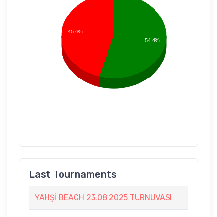
45.6%
54.4%
Last Tournaments
YAHŞİ BEACH 23.08.2025 TURNUVASI