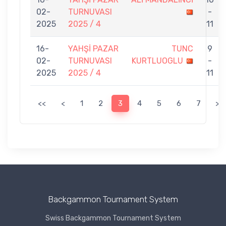
02-
TURNUVASI
-
2025
2025 / 4
11
16-
YAHŞİ PAZAR
TUNC
9
02-
TURNUVASI
KURTLUOGLU
-
2025
2025 / 4
11
<<
<
1
2
3
4
5
6
7
>
Backgammon Tournament System
Swiss Backgammon Tournament System