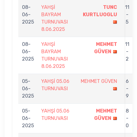
08-
YAHŞİ
TUNC
11
06-
BAYRAM
KURTLUOGLU
-
2025
TURNUVASI
5
8.06.2025
08-
YAHŞİ
MEHMET
11
06-
BAYRAM
GÜVEN
-
2025
TURNUVASI
2
8.06.2025
05-
YAHŞİ 05.06
MEHMET GÜVEN
6
06-
TURNUVASI
-
2025
9
05-
YAHŞİ 05.06
MEHMET
8
06-
TURNUVASI
GÜVEN
-
2025
0