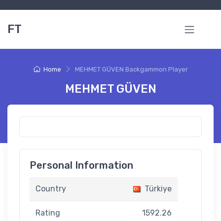
FT
Home
MEHMET GÜVEN Backgammon Player
MEHMET GÜVEN
Personal Information
Country
Türkiye
Rating
1592.26