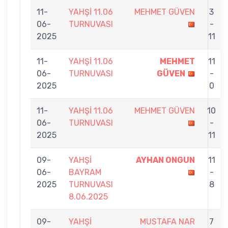
11-
YAHŞİ 11.06
MEHMET GÜVEN
3
06-
TURNUVASI
-
2025
11
11-
YAHŞİ 11.06
MEHMET
11
06-
TURNUVASI
GÜVEN
-
2025
0
11-
YAHŞİ 11.06
MEHMET GÜVEN
10
06-
TURNUVASI
-
2025
11
09-
YAHŞİ
AYHAN ONGUN
11
06-
BAYRAM
-
2025
TURNUVASI
8
8.06.2025
09-
YAHŞİ
MUSTAFA NAR
7