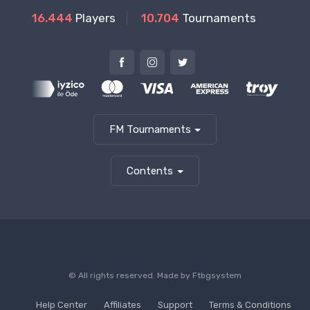
16.444
Players
10.704
Tournaments
FM Tournaments
Contents
© All rights reserved. Made by
Ftbgsystem
Help Center
Affiliates
Support
Terms & Conditions