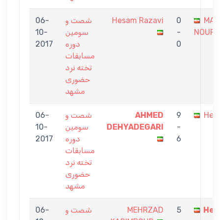
MAJ
0
Hesam Razavi
شصت و
06-
NOURA
-
سومین
10-
0
دوره
2017
مسابقات
تخته نرد
حضوری
مشهد
Hes
9
AHMED
شصت و
06-
-
DEHYADEGARI
سومین
10-
6
دوره
2017
مسابقات
تخته نرد
حضوری
مشهد
Hes
5
MEHRZAD
شصت و
06-