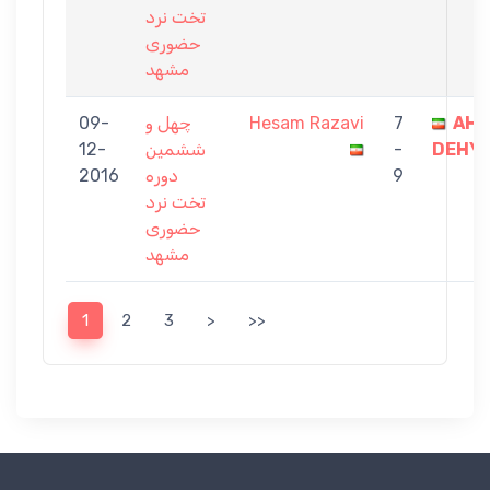
تخت نرد
حضوری
مشهد
AH
7
Hesam Razavi
چهل و
09-
DEHYA
-
ششمین
12-
9
دوره
2016
تخت نرد
حضوری
مشهد
1
2
3
>
>>