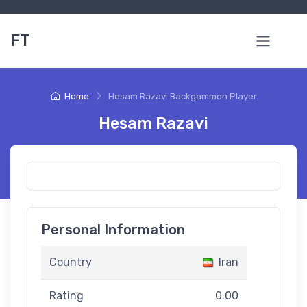
FT
Home
Hesam Razavi Backgammon Player
Hesam Razavi
Personal Information
Country
Iran
Rating
0.00