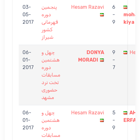
6
Hesam Razavi
پنجمین
03-
moha
-
دوره
05-
kiya
9
قهرمانی
2017
کشور
شیراز
Hes
9
DONYA
چهل و
06-
-
MORADI
هشتمین
01-
7
دوره
2017
مسابقات
تخت نرد
حضوری
مشهد
AH
5
Hesam Razavi
چهل و
06-
ERFAN
-
هشتمین
01-
9
دوره
2017
مسابقات