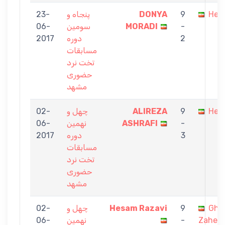
Hes
9
DONYA
پنجاه و
23-
-
MORADI
سومین
06-
2
دوره
2017
مسابقات
تخت نرد
حضوری
مشهد
Hes
9
ALIREZA
چهل و
02-
-
ASHRAFI
نهمین
06-
3
دوره
2017
مسابقات
تخت نرد
حضوری
مشهد
Gha
9
Hesam Razavi
چهل و
02-
Zahedi
-
نهمین
06-