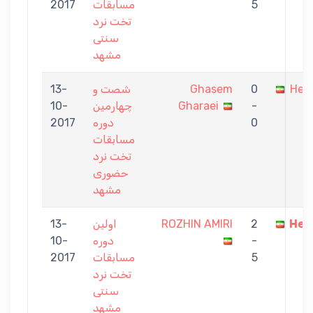
5
مسابقات
2017
تخت نرد
سنتی
مشهد
Hes
0
Ghasem
شصت و
13-
-
Gharaei
چهارمین
10-
0
دوره
2017
مسابقات
تخت نرد
حضوری
مشهد
Hes
2
ROZHIN AMIRI
اولین
13-
-
دوره
10-
5
مسابقات
2017
تخت نرد
سنتی
مشهد