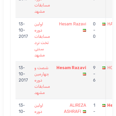
مسابقات
مشهد
HAM
0
Hesam Razavi
اولین
13-
-
دوره
10-
0
مسابقات
2017
تخت نرد
سنتی
مشهد
HOS
9
Hesam Razavi
شصت و
13-
-
چهارمین
10-
6
دوره
2017
مسابقات
مشهد
Hes
1
ALIREZA
اولین
13-
-
ASHRAFI
دوره
10-