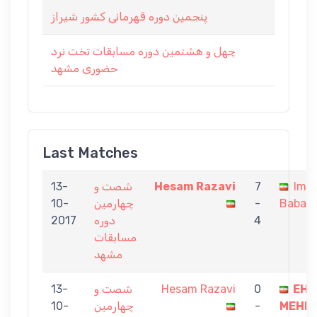
پنجمین دوره قهرمانی کشور شیراز
چهل و هشتمین دوره مسابقات تخت نرد
حضوری مشهد
Last Matches
Ima
7
Hesam Razavi
شصت و
13-
Babaa
-
چهارمین
10-
4
دوره
2017
مسابقات
مشهد
EHS
0
Hesam Razavi
شصت و
13-
MEHR
-
چهارمین
10-