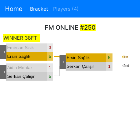
Home
Bracket
Players (4)
FM ONLINE
#250
WINNER 38FT
Emircan Sisik
3
-
Ersin Sağlik
5
Ersin Sağlik
5
1st
-
Serkan Çalişir
1
2nd
Aidin Mehtar
1
-
Serkan Çalişir
5