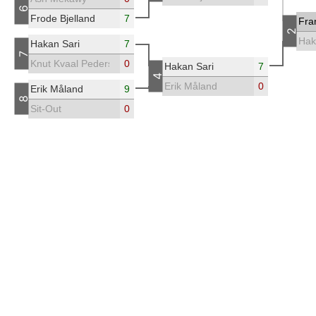
6
Frode Bjelland
7
Fra
2
Hak
Hakan Sari
7
7
Knut Kvaal Pedersen
0
Hakan Sari
7
4
Erik Måland
0
Erik Måland
9
8
Sit-Out
0