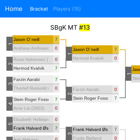
Home
Bracket
Players (15)
SBgK MT
#13
Jason O`neill
7
1
Andreas Andreassen
0
Jason O`neill
7
1
Hermod Kvalvik
0
Rune Halvorsen (1470)
0
2
Hermod Kvalvik
7
Jas
1
Ste
Farzin Aarabi
7
3
Thorleif Reisvold (1459)
0
Farzin Aarabi
0
2
Stein Roger Fossmo (1276)
7
Stein Roger Fossmo (1276)
7
4
Arne Lie (2823)
0
Elisabeth Helleland
0
5
Frank Halvard Østebø (3303)
7
Frank Halvard Østebø (3303)
7
3
Frode Bjelland
0
Ash Mekawy
0